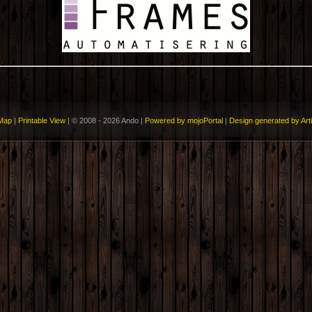
 Map
|
Printable View
| © 2008 - 2026 Ando |
Powered by mojoPortal
|
Design generated by Art